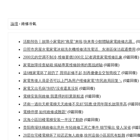
論壇
› 維修冷氣
活動預告丨故障小家電的“救星”来啦,快来青少館體驗家電維修志愿...
(
日照市房屋水電家電冰箱洗衣機维修清洗電话、东港區保洁疏通费用
(
2000元的空调不制冷,维修要價1000元 記者调查家電维修乱象
(0篇回復)
家電故障排查秘籍:揭秘專業维修師傅的實战經驗
(0篇回復)
這6種家電坏了就扔了,買得起修不起,别再傻傻去交智商税了
(0篇回復)
家電售後人員是否可以上門為用户维修家電?市民政局回复↘
(0篇回復)
家電又出毛病?别扔!没准還真没坏
(0篇回復)
電梯安装與維修:我選擇的职業新航道
(0篇回復)
济南一過街天桥電梯天天維修不見好?回應:使用年限长故障率高
(0篇回
電梯停摆,如何維修成難題!
(0篇回復)
滨海小區旧楼電梯安装一半没了動静
(0篇回復)
贵阳商場扶梯維修出意外 年轻維修工死亡事件 细节曝出 發人深省
(0篇
28层住宅楼電梯坏了却迟迟無人維修,徐州這個小區居民有點難
(0篇回復