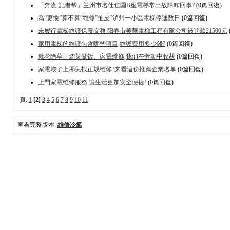
「奔流·記者帮」兰州市名仕佳園B座電梯常出故障咋回事?
(0篇回復)
為“更換”算不算“維修”扯皮?泸州一小區電梯停運数日
(0篇回復)
未履行電梯維護保養义務 阳春市美華電梯工程有限公司被罚款21500元
家用電梯的維護包含哪些項目,維護费用多少錢?
(0篇回復)
栽花除草、烧菜做饭、家電维修,我们在劳動中收获
(0篇回復)
家電壞了上哪兒找正规维修?来看這份推薦企業名单
(0篇回復)
上門家電维修服務,讓生活更加安全便捷!
(0篇回復)
頁:
1
[2]
3
4
5
6
7
8
9
10
11
查看完整版本:
維修冷氣