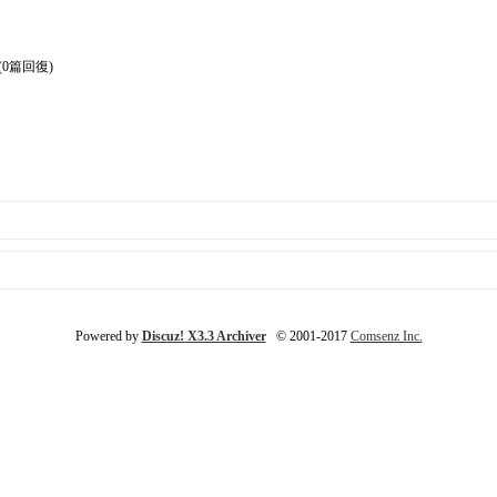
(0篇回復)
Powered by
Discuz! X3.3 Archiver
© 2001-2017
Comsenz Inc.