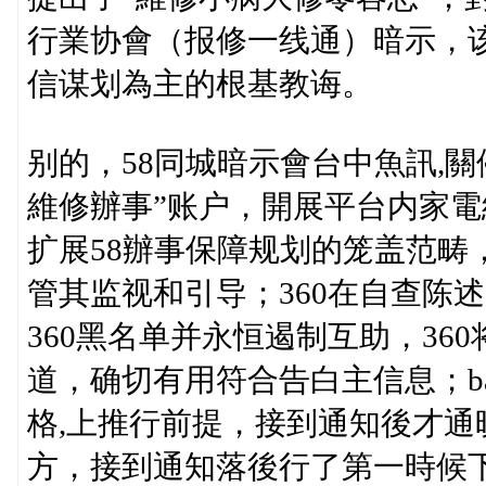
行業协會（报修一线通）暗示，
信谋划為主的根基教诲。
别的，58同城暗示會台中魚訊,
維修辦事”账户，開展平台内家電
扩展58辦事保障规划的笼盖范畴
管其监视和引导；360在自查陈
360黑名单并永恒遏制互助，3
道，确切有用符合告白主信息；b
格,上推行前提，接到通知後才
方，接到通知落後行了第一時候