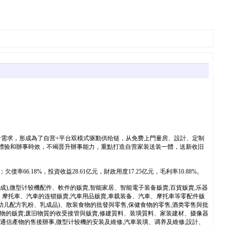
需求，形成為了自营+平台双模式驱動供给链，从免费上門量房、設計、定制
者體验和辦事時效，不竭晋升辦事能力，重點打造自营家装送装一體，送新收旧
%；欠债率66.18%，投資收益28.61亿元，財政用度17.25亿元，毛利率10.88%。
),微型计较機配件、軟件的贩賣,智能家居、智能電子装备贩賣;百貨贩賣,乐器
車、摩托車、汽車的连锁贩賣,汽車用品贩賣,車载装备、汽車、摩托車等零配件贩
幼儿配方乳粉、乳成品)、散装食物的批發與零售,保健食物的零售,酒类零售與批
食物的贩賣;废旧物質的收受接管與贩賣,修建質料、装璜質料、家装建材、摄像器
通信產物的售後辦事,微型计较機的安装及維修,汽車装璜、调养及維修;設計、