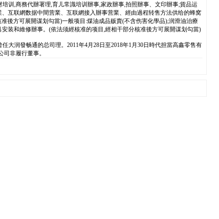
培训,商務代辦署理,育儿常識培训辦事,家政辦事,拍照辦事、文印辦事;貨品运
营業、互联網数据中間营業、互联網接入辦事营業、經由過程转售方法供给的蜂窝
後方可展開谋划勾當)一般项目:煤油成品贩賣(不含伤害化學品);润滑油治療
具安装和維修辦事。(依法须經核准的项目,經相干部分核准後方可展開谋划勾當)
润發畅通的总司理。2011年4月28日至2018年1月30日時代担當高鑫零售有
限公司非履行董事。