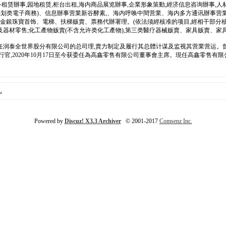
租赁辦事,园地租赁,柜台出租,海内商品展览辦事,企業形象策動,經济信息咨询辦事,人材
谋划类電子商務)、信息辦事营業新谷酵素,、海内呼唤中間营業、海内多方通讯辦事
金銀珠寶首饰、電梯、扶梯贩賣、票務代辦署理。(依法须經核准的项目,經相干部分核准
及器材零售;化工產物贩賣(不含允许类化工產物),第三类醫疗器械贩賣、家具贩賣、家
曾任润泰全世界股分有限公司的总司理,賣力制定及履行其总體计谋及监视其营業营运。曾任大
首席履行官,2020年10月17日至今获委任為高鑫零售有限公司董事會主席。現任高鑫零售有
.
Powered by
Discuz! X3.3 Archiver
© 2001-2017
Comsenz Inc.