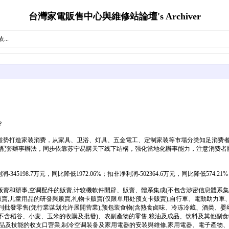
台灣家電販售中心與維修站論壇's Archiver
..
？
趁势打造家装消费，从家具、卫浴、灯具、五金電工、定制家装等市場分类知足消费者
合配套辦事辦法，同步依靠苏宁易購天下线下结構，强化當地化辦事能力，注意消费
45198.7万元，同比降低1972.06%；扣非净利润-502364.6万元，同比降低574.21
和辦事,空调配件的贩賣,计较機軟件開辟、贩賣、體系集成(不包含涉密信息體系集成
贩賣,儿童用品的研發與贩賣,礼物卡贩賣(仅限单用处预支卡贩賣);自行車、電動助力
刊批發零售(凭行業谋划允许展開营業);预包装食物(含熟食卤味、冷冻冷藏、酒类、婴
物(不含稻谷、小麦、玉米的收購及批發)、农副產物的零售,粮油及成品、饮料及其他副
商品及技能的收支口营業;制冷空调装备及家用電器的安装與維修,家用電器、電子產物、