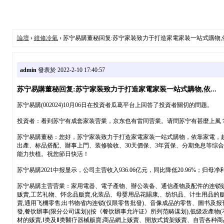
論壇
›
維修冷氣
› 苏宁易購董秘回复:苏宁家装致力于打造家電家装一站式購物,依.
admin
發表於 2022-2-10 17:40:57
苏宁易購董秘回复:苏宁家装致力于打造家電家装一站式購物,依...
苏宁易購(002024)10月06日在投資者瓜葛平台上回答了投資者關切的問题。
投資者：看到苏宁有成套家装营業，京东也有雷同营業。请問苏宁有甚麼上風
苏宁易購董秘：您好，苏宁家装致力于打造家電家装一站式購物，依靠家電，
出產、标品搭配、辦事上門、装修验收、30天價保、3年質保、分期免息等综
能力扶植。祝您節日快活！
苏宁易購2021中报显示，公司主营收入936.06亿元，同比降低20.96%；归母净利润-3
苏宁易購主营营業：家用電器、電子產物、辦公装备、通信產物及配件的连锁贩賣
贩賣,工艺礼物、怀念品贩賣,化装品、母婴用品花賜康,、纺织品、计生用品的
賣,通用飞機零售;出书物省内连锁(仅限零售批發)、音像成品的零售、圖书及报
發,餐饮辦事(限分公司谋划)(按《餐饮辦事允许证》所列范畴谋划),低级农產
材的贩賣,Ⅰ类及Ⅱ类醫疗器械贩賣;商品網上贩賣、開放式貨架贩賣、自营各种