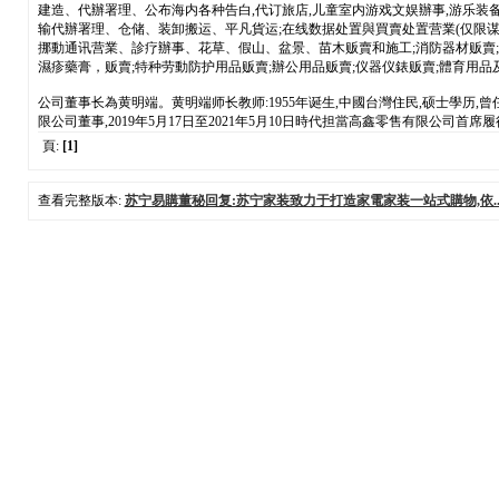
建造、代辦署理、公布海内各种告白,代订旅店,儿童室内游戏文娱辦事,游乐装备
输代辦署理、仓储、装卸搬运、平凡貨运;在线数据处置與買賣处置营業(仅限
挪動通讯营業、診疗辦事、花草、假山、盆景、苗木贩賣和施工;消防器材贩賣;
濕疹藥膏，贩賣;特种劳動防护用品贩賣;辦公用品贩賣;仪器仪錶贩賣;體育用品
公司董事长為黄明端。黄明端师长教师:1955年诞生,中國台灣住民,硕士學历,
限公司董事,2019年5月17日至2021年5月10日時代担當高鑫零售有限公司
頁:
[1]
查看完整版本:
苏宁易購董秘回复:苏宁家装致力于打造家電家装一站式購物,依..