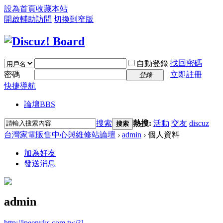
設為首頁
收藏本站
開啟輔助訪問
切換到窄版
找回密碼
自動登錄
密碼
立即註冊
登錄
快捷導航
論壇
BBS
搜索
熱搜:
活動
交友
discuz
搜索
台灣家電販售中心與維修站論壇
›
admin
›
個人資料
加為好友
發送消息
admin
http://ipeenyks.com.tw/?1