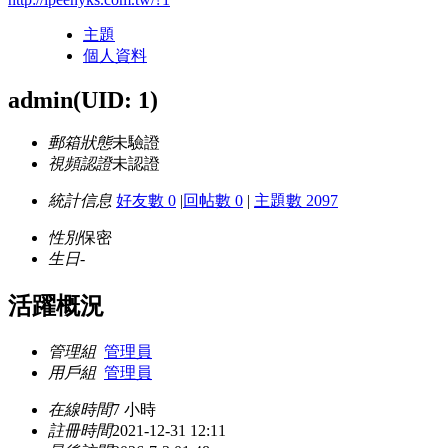
主題
個人資料
admin
(UID: 1)
郵箱狀態
未驗證
視頻認證
未認證
統計信息
好友數 0
|
回帖數 0
|
主題數 2097
性別
保密
生日
-
活躍概況
管理組
管理員
用戶組
管理員
在線時間
7 小時
註冊時間
2021-12-31 12:11