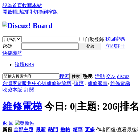
設為首頁
收藏本站
開啟輔助訪問
切換到窄版
找回密碼
自動登錄
密碼
立即註冊
登錄
快捷導航
論壇
BBS
搜索
熱搜:
活動
交友
discuz
搜索
台灣家電販售中心與維修站論壇
»
論壇
›
維修家電
›
維修電梯
收藏本版
|
訂閱
維修電梯
今日:
0
|
主題:
206
|
排名
返 回
新窗
全部主題
最新
熱門
熱帖
精華
更多
作者
回復/查看
最後