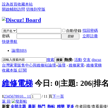
設為首頁
收藏本站
開啟輔助訪問
切換到窄版
找回密碼
自動登錄
密碼
立即註冊
登錄
快捷導航
論壇
BBS
搜索
熱搜:
活動
交友
discuz
搜索
台灣家電販售中心與維修站論壇
»
論壇
›
維修家電
›
維修電梯
收藏本版
|
訂閱
維修電梯
今日:
0
|
主題:
206
|
排名
1
2
3
4
5
6
7
8
9
10
... 11
/ 11 頁
下一頁
返 回
新窗
全部主題
最新
熱門
熱帖
精華
更多
作者
回復/查看
最後