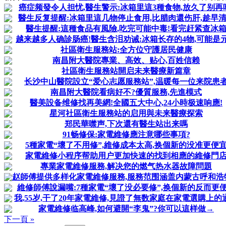
癌症频發令人担忧,醫生警示:冰箱里這3種食物,放久了别再
醫生反复提醒:冰箱里這几物停止食用,比腊肉還伤肝,趁早
醫生提醒:這種食品有風險,吃完可能中毒!看完赶紧查冰
越来越多人确診肠癌!醫生含泪劝诫:冰箱长存的4物,可能是
社區衛生服務站:全方位守護居民健康
南昌附大醫院專業、高效、贴心,百姓信赖
社區衛生服務站開启未来醫療新篇章
长沙中山醫院設立“爱心志愿服務站”,温暖每一位来院患
南昌附大醫院看病好不?優質服務,先進模式
醫美設备维修找再美網!全國五大中心,24小時极速响應!
星河社區衛生服務站的启用與未来醫療探索
郑民華噤声,下次還有醫生站出来嗎
91畅修保:家電維修應注意哪些事項?
5種家電“壞了不用修”,維修成本太高,换個新的没准更便
家電維修小程序帮助用户更加快速的找到相應的維修門
專業家電維修服務,解决您的燃气热水器故障問題
赵師傅提供多样化家電維修服務,服務范围涵盖内蒙古呼和浩
維修師傅說漏嘴:7種家電“壞了没必要修”,换個新的反而更
我,55岁,干了20年家電維修,見證了無数家庭在家電選購上的
家電維修临高峰,如何避開“李鬼”?你可以這样做→
下一頁 »