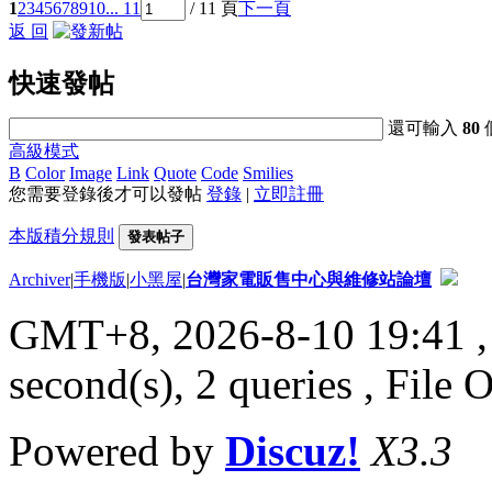
1
2
3
4
5
6
7
8
9
10
... 11
/ 11 頁
下一頁
返 回
快速發帖
還可輸入
80
高級模式
B
Color
Image
Link
Quote
Code
Smilies
您需要登錄後才可以發帖
登錄
|
立即註冊
本版積分規則
發表帖子
Archiver
|
手機版
|
小黑屋
|
台灣家電販售中心與維修站論壇
GMT+8, 2026-8-10 19:41
,
second(s), 2 queries , File 
Powered by
Discuz!
X3.3