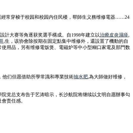
還經常穿梭于校园和校园内住民楼，帮師生义務维修電器……24
設計大赛等角逐获奖選手構成。自1998年建立以
治療皮炎濕疹
,
哥
,生，该协會除按期在固定點集中维修外，還設置了機動的自
常使用品，另有维修電饭煲、電磁炉等中小型糊口家電及部門数
，他们但愿借助所學常識和專業技術
抽水肥
,為大師做好维修，
學院党总支布告于艺涛暗示，长沙航院将继续以文明自愿辦事勾
社會责任感。