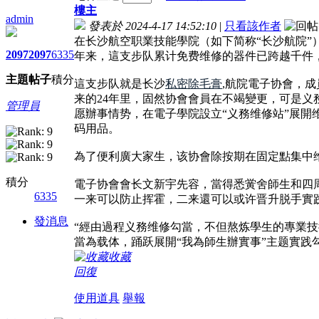
樓主
admin
發表於 2024-4-17 14:52:10
|
只看該作者
在长沙航空职業技能學院（如下简称“长沙航院”
2097
2097
6335
年来，這支步队累计免费维修的器件已跨越千件
主題
帖子
積分
這支步队就是长沙
私密除毛膏
,航院電子协會，
来的24年里，固然协會會員在不竭變更，可是义
管理員
愿辦事情势，在電子學院設立“义務维修站”展
码用品。
為了便利廣大家生，该协會除按期在固定點集中维
積分
電子协會會长文新宇先容，當得悉黉舍師生和四
6335
一来可以防止挥霍，二来還可以或许晋升脱手實
發消息
“經由過程义務维修勾當，不但熬炼學生的專業
當為载体，踊跃展開“我為師生辦實事”主题實
收藏
回復
使用道具
舉報