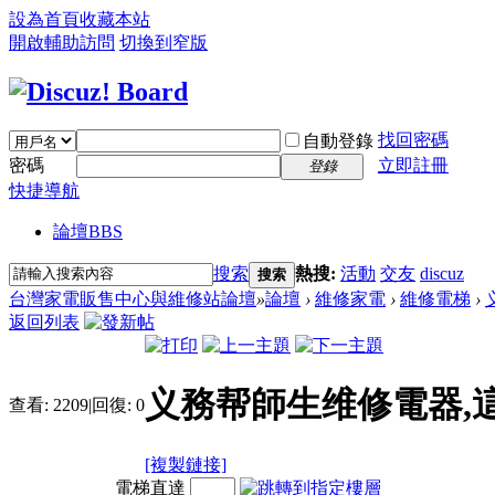
設為首頁
收藏本站
開啟輔助訪問
切換到窄版
找回密碼
自動登錄
密碼
立即註冊
登錄
快捷導航
論壇
BBS
搜索
熱搜:
活動
交友
discuz
搜索
台灣家電販售中心與維修站論壇
»
論壇
›
維修家電
›
維修電梯
›
返回列表
义務帮師生维修電器,
查看:
2209
|
回復:
0
[複製鏈接]
電梯直達