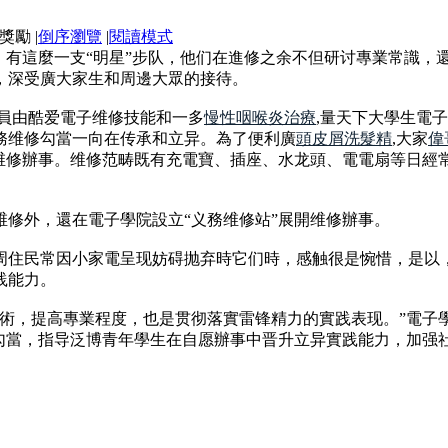
|
倒序瀏覽
|
閱讀模式
）有這麼一支“明星”步队，他们在進修之余不但研讨專業常識，
，深受廣大家生和周邊大眾的接待。
成員由酷爱電子维修技能和一多
慢性咽喉炎治療
,量天下大學生電子
務维修勾當一向在传承和立异。為了便利廣
頭皮屑洗髮精
,大家
偉
開维修辦事。维修范畴既有充電寶、插座、水龙頭、電電扇等日經
修外，還在電子學院設立“义務维修站”展開维修辦事。
周住民常因小家電呈现妨碍抛弃時它们時，感触很是惋惜，是以
践能力。
技術，提高專業程度，也是贯彻落實雷锋精力的實践表现。”電子
践勾當，指导泛博青年學生在自愿辦事中晋升立异實践能力，加强