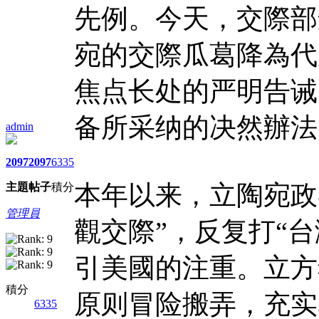
先例。今天，交際部
宛的交際瓜葛降為代
焦点长处的严明告诫
备所采纳的决然辦法
admin
2097
2097
6335
本年以来，立陶宛政
主題
帖子
積分
管理員
觀交際”，反复打“
引美國的注重。立方
積分
原则冒险搬弄，充实
6335