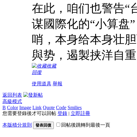
在此，咱们也警告“
谋國際化的“小算盘
哨，本身给本身壮胆
與势，遏製挟洋自重
收藏
回復
使用道具
舉報
返回列表
高級模式
B
Color
Image
Link
Quote
Code
Smilies
您需要登錄後才可以回帖
登錄
|
立即註冊
本版積分規則
回帖後跳轉到最後一頁
發表回復