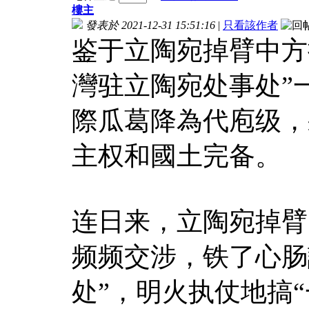
樓主
發表於 2021-12-31 15:51:16
|
只看該作者
鉴于立陶宛掉臂中方
灣驻立陶宛处事处”
際瓜葛降為代庖级，
主权和國土完备。
连日来，立陶宛掉臂
频频交涉，铁了心肠
处”，明火执仗地搞