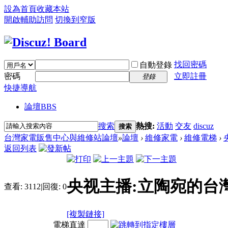
設為首頁
收藏本站
開啟輔助訪問
切換到窄版
找回密碼
自動登錄
密碼
立即註冊
登錄
快捷導航
論壇
BBS
搜索
熱搜:
活動
交友
discuz
搜索
台灣家電販售中心與維修站論壇
»
論壇
›
維修家電
›
維修電梯
›
返回列表
央视主播:立陶宛的台
查看:
3112
|
回復:
0
[複製鏈接]
電梯直達